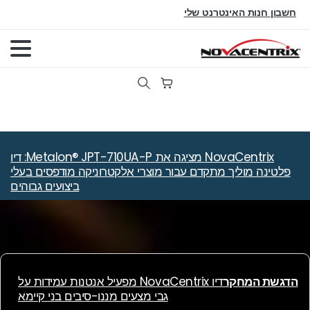
שבון חנות האינטרנט שלי
חיפוש
NovaCentrix מציגה את Metalon® JPT-710UA-P: דיו
פלטינה מוליך מתקדם עבור מוצרי אלקטרוניקה מודפסים בעלי
ביצועים גבוהים
דגשת המחקר
דיו NovaCentrix מפעיל אנטנות עמידות על
גבי מצעים מננו-סיבים בני קיימא