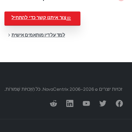
צור איתנו קשר כדי להתחיל
למד על דיו מותאמים אישית
זכויות יוצרים © 2006-2026 NovaCentrix. כֹּל הַזְכוּיוֹת שְׁמוּרוֹת.