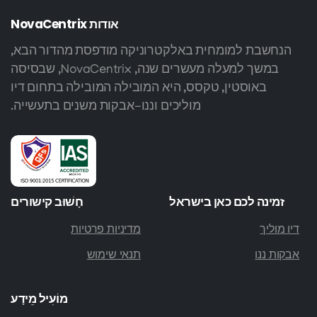
אודות
NovaCentrix
הנחשבת למומחית באלקטרוניקה מודפסת מהדור הבא,
במשך למעלה מעשרים שנה, NovaCentrix, שבסיסה
באוסטין, טקסס, היא המובילה המובילה בתחום דיו
מוליכים וננו-אבקות משנים בתעשייה.
זמינה לכם כאן בישראל
חָשׁוּב
קישורים
דיו מוליך
מדיניות פרטיות
אבקות ננו
תנאי שימוש
מוֹעִיל
מֵידָע