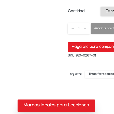
Cantidad
Cantidad
Añadir al carri
de
Haga clic para compar
ferrita
SKU:
910-0267-01
357
Tintas ferrosas pa
Etiqueta:
Mareas Ideales para Lecciones