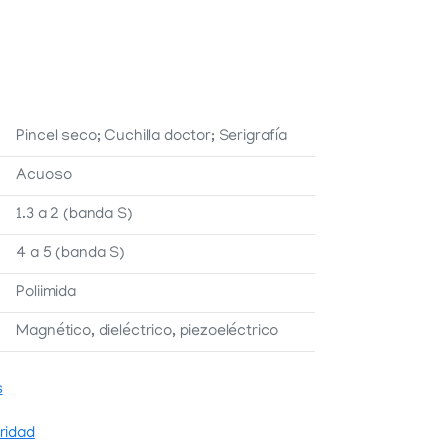
Pincel seco; Cuchilla doctor; Serigrafía
Acuoso
1.3 a 2 (banda S)
4 a 5 (banda S)
Poliimida
Magnético, dieléctrico, piezoeléctrico
s
ridad