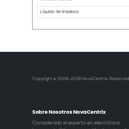
Líquido de limpieza:
Copyright © 2006-2026 NovaCentrix. Reservad
Sobre Nosotros
NovaCentrix
Considerado el experto en electrónica