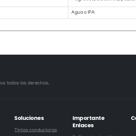
Agua o IPA
os todos los derechos.
Soluciones
Importante
C
Enlaces
Tintas conductoras