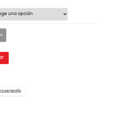
to
ar
ra serigrafía