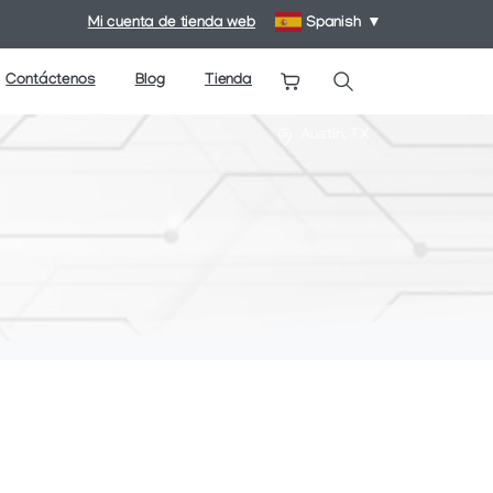
Mi cuenta de tienda web
Spanish
▼
Contáctenos
Blog
Tienda
Buscar
Austin, TX