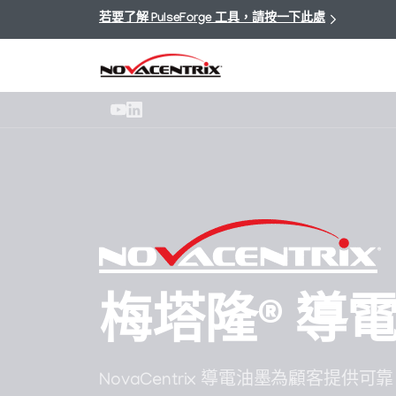
若要了解 PulseForge 工具，請按一下此處
梅塔隆®
導
NovaCentrix 導電油墨為顧客