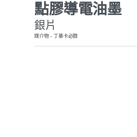
點膠導電油墨
銀片
媒介物 – 丁基卡必醇