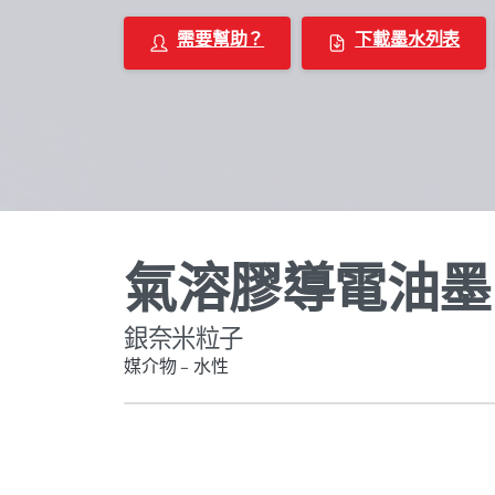
需要幫助？
下載墨水列表
氣溶膠導電油墨
銀奈米粒子
媒介物 – 水性