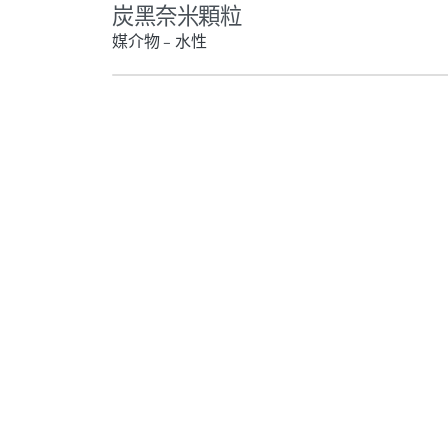
炭黑奈米顆粒
媒介物 – 水性