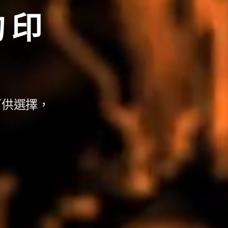
的
印
可供選擇，