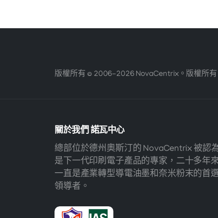
版權所有 © 2006-2026 NovaCentrix。版權所
關於我們
諾瓦中心
總部位於德州奧斯汀的 NovaCentrix 被認
是下一代印刷電子產品的專家，二十多年
一直是產業轉型導電油墨和奈米粉末的首
領導者。