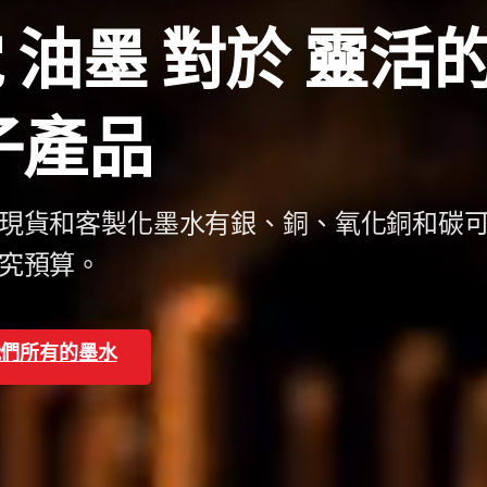
電
油墨
對於
靈活
子產品
現貨和客製化墨水有銀、銅、氧化銅和碳
究預算。
我們所有的墨水