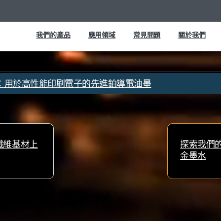
我們的產品
應用領域
常見問題
關於我們
710UA-P：用於高性能印刷電子的先進鉑導電油墨
米纖維基材上
探索我們的“J
金墨水