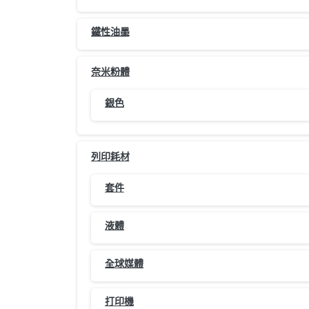
鐵性油墨
奈米粉體
銀色
列印耗材
套件
液體
全球媒體
打印機