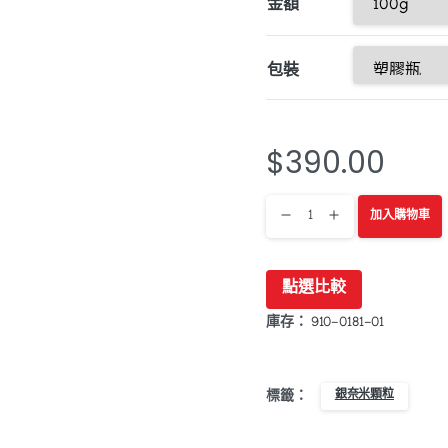
金額
包裝
$
390.00
JS-
加入購物車
A426
點選比較
奈
庫存：
910-0181-01
米
銀
銀奈米顆粒
標籤：
墨