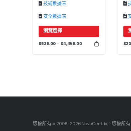
技術數據表
安全數據表
瀏覽選擇
該
該
$
525.00
$
4,465.00
$
20
價
-
產
產
格
品
品
範
圍：
有
有
525.00
多
多
美
種
種
元
變
變
至
體。
體
4,465.00
可
可
美
元
以
以
在
在
版權所有 © 2006-2026 NovaCentrix。版權所
產
產