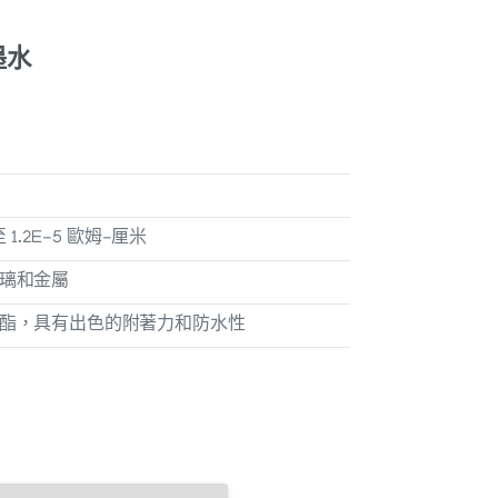
格
範
墨水
圍：
390.00
美
元
 至 1.2E-5 歐姆-厘米
至
璃和金屬
3,250.00
酯，具有出色的附著力和防水性
美
元