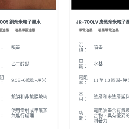
-005 銅奈米粒子墨水
JR-700LV 炭黑奈米粒子
電油墨
噴墨導電油墨
導電油墨
噴墨導電油墨
沉
噴墨
噴墨
：
積：
車
乙二醇醚
水基
：
輛：
阻
電阻
9.0E-6歐姆-厘米
1.1 至 1.3 歐姆-
：
率：
基
鍍膜和非鍍膜玻璃
塗層和未塗層塑
：
材：
使用雷射或甲酸蒸
電阻油墨含有氟
功
：
氣進行處理
合物，具有優異
能：
附著力