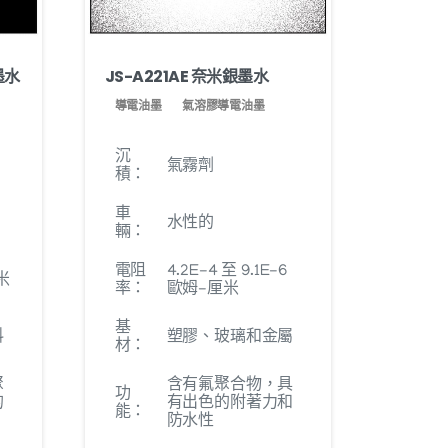
墨水
JS-A221AE 奈米銀墨水
導電油墨
氣溶膠導電油墨
沉
氣霧劑
積：
車
水性的
輛：
電阻
4.2E-4 至 9.1E-6
厘米
率：
歐姆-厘米
基
料
塑膠、玻璃和金屬
材：
聚
含有氟聚合物，具
功
的
有出色的附著力和
能：
防水性