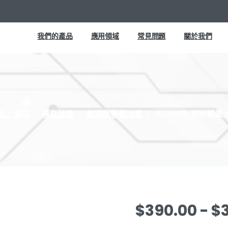
我們的產品
應用領域
常見問題
關於我們
線上商店
導電油墨
氣溶膠導電油墨
JS-A426 奈米銀墨
$
390.00
-
$