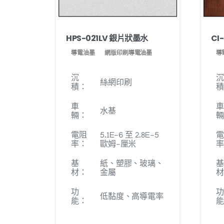
HPS-021LV 銀片狀墨水
CI
導電油墨
網版印刷導電油墨
導
沉
沉
絲網印刷
積：
積
車
車
水基
輛：
輛
電阻
5.1E-6 至 2.8E-5
電
率：
歐姆-厘米
率
基
紙、塑膠、玻璃、
基
材：
金屬
材
功
功
低黏度、高導電率
能：
能