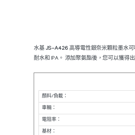
水基
JS-A426
高導電性銀奈米顆粒墨水可噴
耐水和 IPA。 添加聚氨酯後，您可以獲
顏料/負載：
車輛：
電阻率：
基材：