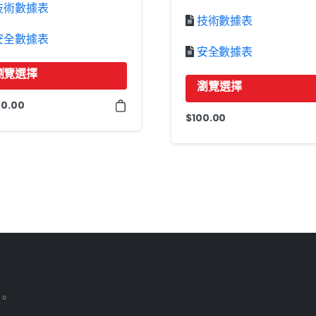
技術數據表
技術數據表
安全數據表
安全數據表
瀏覽選擇
瀏覽選擇
0.00
該
$
100.00
產
品
有
多
種
變
。
體。
可
以
有。
在