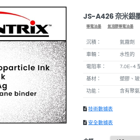
JS-A426 奈米銀
導電油墨
氣溶膠導電油墨
沉積：
氣霧劑
車輛：
水性的
電阻率：
7.0E-4
基材：
塑膠、玻
功能：
含有聚氨
技術數據表
安全數據表