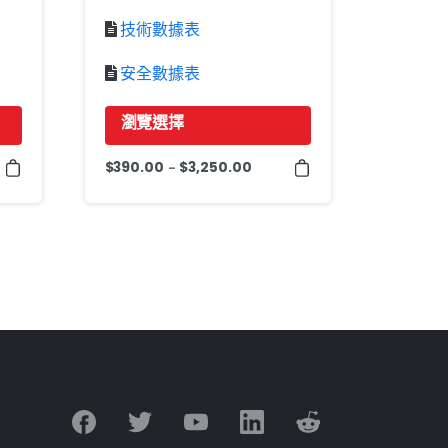
技術數據表
安全數據表
瀏覽選擇
該
$
390.00
$
3,250.00
價
-
產
格
品
範
圍：
有
390.00
多
美
種
元
變
至
體。
3,250.00
可
美
元
以
在